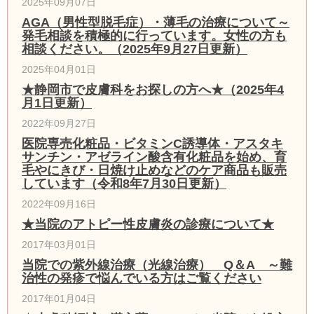
2025年09月07日
AGA（男性型脱毛症）・薄毛の治療について～
発毛相談を積極的に行っています。女性の方も
相談ください。（2025年9月27日更新）
2025年04月01日
★静岡市で皮膚科をお探しの方へ★（2025年4
月1日更新）
2022年09月27日
医院専売化粧品・ビタミンC誘導体・アスタキ
サンチン・アゼライン酸含有化粧品を始め、育
毛やにきび・日焼け止めなどのケア商品も販売
しています（令和8年7月30日更新）
2022年09月16日
★当院のアトピー性皮膚炎の診療について★
2017年03月01日
当院での紫外線治療（光線治療） Q＆A ～難
治性の発疹で悩んでいる方はご覧ください
2017年01月04日