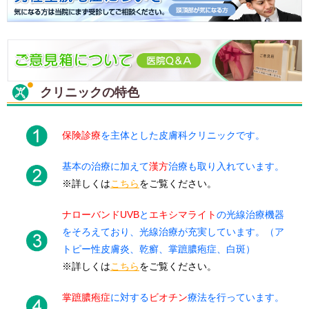
クリニックの特色
保険診療
を主体とした皮膚科クリニックです。
基本の治療に加えて
漢方
治療も取り入れています。
※詳しくは
こちら
をご覧ください。
ナローバンドUVB
と
エキシマライト
の光線治療機器
をそろえており、光線治療が充実しています。（ア
トピー性皮膚炎、乾癬、掌蹠膿疱症、白斑）
※詳しくは
こちら
をご覧ください。
掌蹠膿疱症
に対する
ビオチン
療法を行っています。