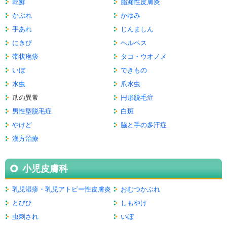
乾癬
脂漏性皮膚炎
かぶれ
かゆみ
手あれ
じんましん
にきび
ヘルペス
帯状疱疹
タコ・ウオノメ
いぼ
できもの
水虫
爪水虫
爪の異常
円形脱毛症
男性型脱毛症
白斑
やけど
脇と手の多汗症
漢方治療
小児皮膚科
乳児湿疹・乳児アトピー性皮膚炎
おむつかぶれ
とびひ
しもやけ
虫刺され
いぼ