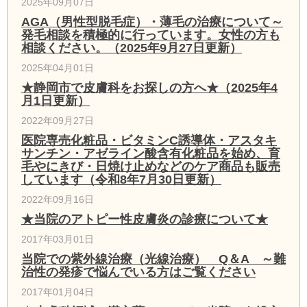
2025年09月07日
AGA（男性型脱毛症）・薄毛の治療について～
発毛相談を積極的に行っています。女性の方も
相談ください。（2025年9月27日更新）
2025年04月01日
★静岡市で皮膚科をお探しの方へ★（2025年4
月1日更新）
2022年09月27日
医院専売化粧品・ビタミンC誘導体・アスタキ
サンチン・アゼライン酸含有化粧品を始め、育
毛やにきび・日焼け止めなどのケア商品も販売
しています（令和8年7月30日更新）
2022年09月16日
★当院のアトピー性皮膚炎の診療について★
2017年03月01日
当院での紫外線治療（光線治療） Q＆A ～難
治性の発疹で悩んでいる方はご覧ください
2017年01月04日