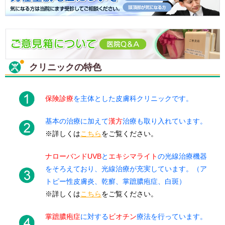
クリニックの特色
保険診療
を主体とした皮膚科クリニックです。
基本の治療に加えて
漢方
治療も取り入れています。
※詳しくは
こちら
をご覧ください。
ナローバンドUVB
と
エキシマライト
の光線治療機器
をそろえており、光線治療が充実しています。（ア
トピー性皮膚炎、乾癬、掌蹠膿疱症、白斑）
※詳しくは
こちら
をご覧ください。
掌蹠膿疱症
に対する
ビオチン
療法を行っています。