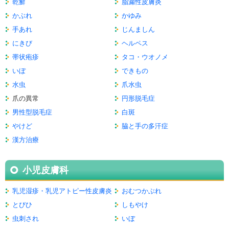
乾癬
脂漏性皮膚炎
かぶれ
かゆみ
手あれ
じんましん
にきび
ヘルペス
帯状疱疹
タコ・ウオノメ
いぼ
できもの
水虫
爪水虫
爪の異常
円形脱毛症
男性型脱毛症
白斑
やけど
脇と手の多汗症
漢方治療
小児皮膚科
乳児湿疹・乳児アトピー性皮膚炎
おむつかぶれ
とびひ
しもやけ
虫刺され
いぼ