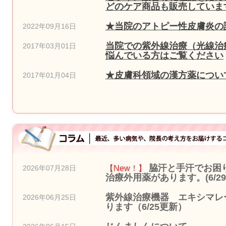
どのケア商品も販売しています
★当院のアトピー性皮膚炎の
2022年09月16日
当院での紫外線治療（光線治
2017年03月01日
悩んでいる方はご覧ください
★皮膚科領域の漢方薬につい
2017年01月04日
脇汗と手汗でお困
【New！】
2026年07月28日
治療外用薬があります。(6/2
紫外線治療機器 エキシマレー
2026年06月25日
ります（6/25更新）