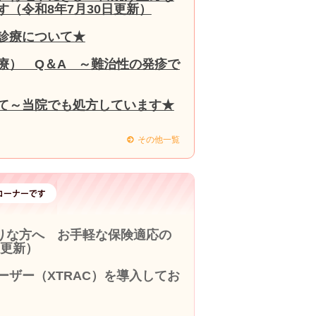
（令和8年7月30日更新）
診療について★
療） Q＆A ～難治性の発疹で
て～当院でも処方しています★
その他一覧
りな方へ お手軽な保険適応の
9更新）
ザー（XTRAC）を導入してお