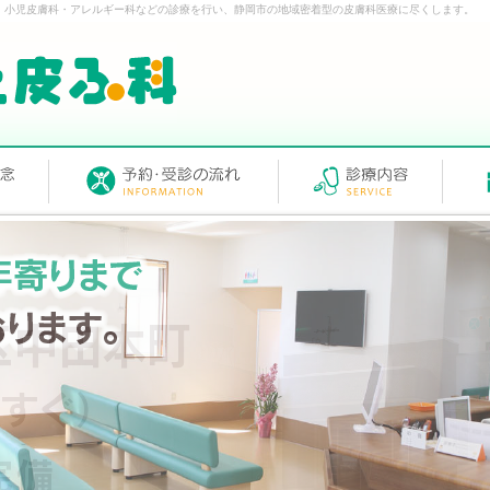
・小児皮膚科・アレルギー科などの診療を行い、静岡市の地域密着型の皮膚科医療に尽くします。