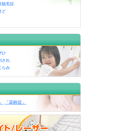
形脱毛症
けど
びひ
刺され
じらみ
」
「花粉症」