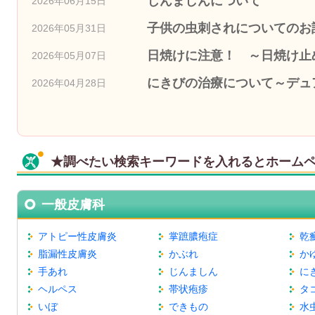
じんましんについて
2026年06月15日
子供の虫刺されについてのお
2026年05月31日
日焼けに注意！ ～日焼け止
2026年05月07日
にきびの治療について～デュ
2026年04月28日
★調べたい検索キーワードを入れるとホーム
一般皮膚科
アトピー性皮膚炎
掌蹠膿疱症
乾
脂漏性皮膚炎
かぶれ
か
手あれ
じんましん
に
ヘルペス
帯状疱疹
タ
いぼ
できもの
水