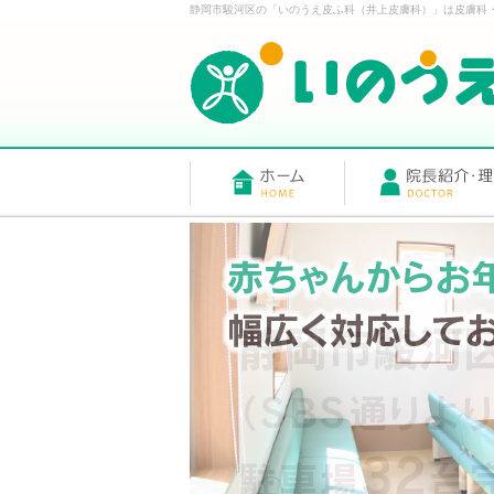
静岡市駿河区の「いのうえ皮ふ科（井上皮膚科）」は皮膚科