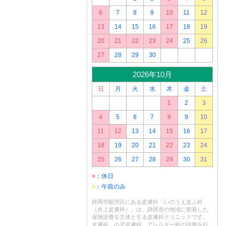
6
7
8
9
10
11
12
13
14
15
16
17
18
19
20
21
22
23
24
25
26
27
28
29
30
2026年10月
日
月
火
水
木
金
土
1
2
3
4
5
6
7
8
9
10
11
12
13
14
15
16
17
18
19
20
21
22
23
24
25
26
27
28
29
30
31
■
：休日
■
：午前のみ
静岡市駿河区にある皮膚科「いのうえ皮ふ科
（井上皮膚科）」は、静岡市の地域に密着した
保険診療を主体とする皮膚科クリニックです。
皮膚科、小児皮膚科、アレルギー科の診療を行