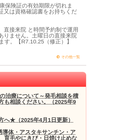
健康保険証の有効期限が切れま
証又は資格確認書をお持ちくだ
 直接来院 と時間予約制で運用
ありません。土曜日の直接来院
す。【R7.10.25（修正）】
その他一覧
毛の治療について～発毛相談を積
も相談ください。（2025年9
へ★（2025年4月1日更新）
誘導体・アスタキサンチン・ア
、育毛やにきび・日焼け止めな