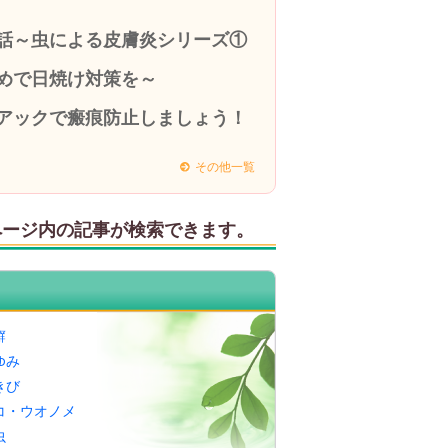
話～虫による皮膚炎シリーズ①
めで日焼け対策を～
アックで瘢痕防止しましょう！
その他一覧
ページ内の記事が検索できます。
癬
ゆみ
きび
コ・ウオノメ
虫