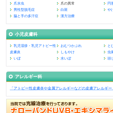
爪水虫
爪の異常
円
男性型脱毛症
白斑
や
脇と手の多汗症
漢方治療
小児皮膚科
乳児湿疹・乳児アトピー性
おむつかぶれ
と
皮膚炎
しもやけ
虫
いぼ
水いぼ
頭
アレルギー科
「アトピー性皮膚炎や金属アレルギーなどの皮膚アレルギー