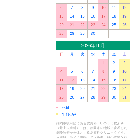
6
7
8
9
10
11
12
13
14
15
16
17
18
19
20
21
22
23
24
25
26
27
28
29
30
2026年10月
日
月
火
水
木
金
土
1
2
3
4
5
6
7
8
9
10
11
12
13
14
15
16
17
18
19
20
21
22
23
24
25
26
27
28
29
30
31
■
：休日
■
：午前のみ
静岡市駿河区にある皮膚科「いのうえ皮ふ科
（井上皮膚科）」は、静岡市の地域に密着した
保険診療を主体とする皮膚科クリニックです。
皮膚科、小児皮膚科、アレルギー科の診療を行