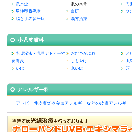
爪水虫
爪の異常
円
男性型脱毛症
白斑
や
脇と手の多汗症
漢方治療
小児皮膚科
乳児湿疹・乳児アトピー性
おむつかぶれ
と
皮膚炎
しもやけ
虫
いぼ
水いぼ
頭
アレルギー科
「アトピー性皮膚炎や金属アレルギーなどの皮膚アレルギー