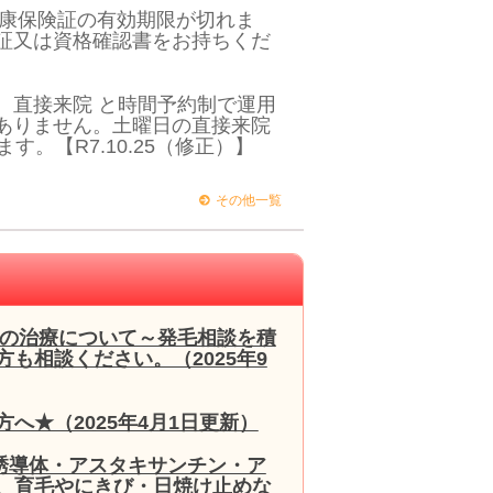
健康保険証の有効期限が切れま
証又は資格確認書をお持ちくだ
 直接来院 と時間予約制で運用
ありません。土曜日の直接来院
す。【R7.10.25（修正）】
その他一覧
毛の治療について～発毛相談を積
も相談ください。（2025年9
へ★（2025年4月1日更新）
誘導体・アスタキサンチン・ア
、育毛やにきび・日焼け止めな