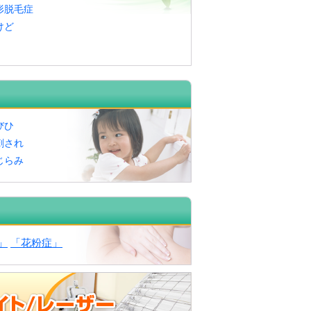
形脱毛症
けど
びひ
刺され
じらみ
」
「花粉症」