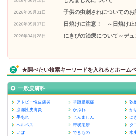
じんましんについて
2026年06月15日
子供の虫刺されについてのお
2026年05月31日
日焼けに注意！ ～日焼け止
2026年05月07日
にきびの治療について～デュ
2026年04月28日
★調べたい検索キーワードを入れるとホーム
一般皮膚科
アトピー性皮膚炎
掌蹠膿疱症
乾
脂漏性皮膚炎
かぶれ
か
手あれ
じんましん
に
ヘルペス
帯状疱疹
タ
いぼ
できもの
水