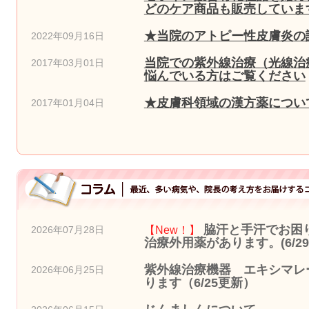
どのケア商品も販売しています
★当院のアトピー性皮膚炎の
2022年09月16日
当院での紫外線治療（光線治
2017年03月01日
悩んでいる方はご覧ください
★皮膚科領域の漢方薬につい
2017年01月04日
脇汗と手汗でお困
【New！】
2026年07月28日
治療外用薬があります。(6/2
紫外線治療機器 エキシマレー
2026年06月25日
ります（6/25更新）