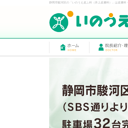
静岡市駿河区の「いのうえ皮ふ科（井上皮膚科）」は皮膚科