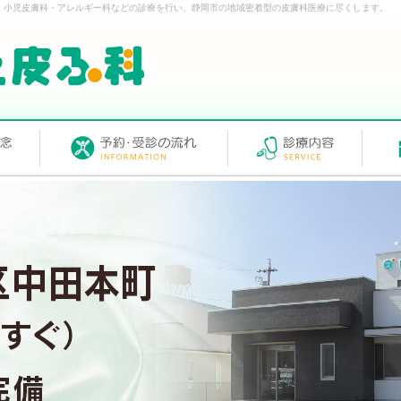
・小児皮膚科・アレルギー科などの診療を行い、静岡市の地域密着型の皮膚科医療に尽くします。