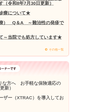
（令和8年7月30日更新）
診療について★
療） Q＆A ～難治性の発疹で
て～当院でも処方しています★
その他一覧
りな方へ お手軽な保険適応の
9更新）
ザー（XTRAC）を導入してお