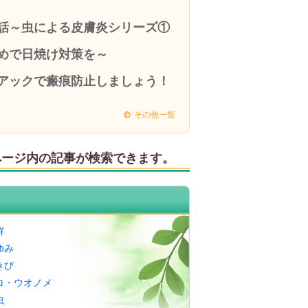
話～虫による皮膚炎シリーズ①
めで日焼け対策を～
アックで瘢痕防止しましょう！
その他一覧
ページ内の記事が検索できます。
癬
ゆみ
きび
コ・ウオノメ
虫