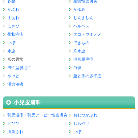
乾癬
脂漏性皮膚炎
かぶれ
かゆみ
手あれ
じんましん
にきび
ヘルペス
帯状疱疹
タコ・ウオノメ
いぼ
できもの
水虫
爪水虫
爪の異常
円形脱毛症
男性型脱毛症
白斑
やけど
脇と手の多汗症
漢方治療
小児皮膚科
乳児湿疹・乳児アトピー性皮膚炎
おむつかぶれ
とびひ
しもやけ
虫刺され
いぼ