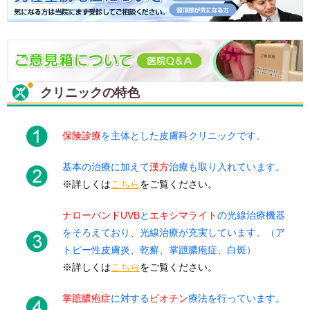
クリニックの特色
保険診療
を主体とした皮膚科クリニックです。
基本の治療に加えて
漢方
治療も取り入れています。
※詳しくは
こちら
をご覧ください。
ナローバンドUVB
と
エキシマライト
の光線治療機器
をそろえており、光線治療が充実しています。（ア
トピー性皮膚炎、乾癬、掌蹠膿疱症、白斑）
※詳しくは
こちら
をご覧ください。
掌蹠膿疱症
に対する
ビオチン
療法を行っています。