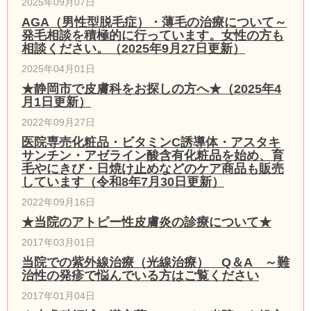
2025年09月07日
AGA（男性型脱毛症）・薄毛の治療について～
発毛相談を積極的に行っています。女性の方も
相談ください。（2025年9月27日更新）
2025年04月01日
★静岡市で皮膚科をお探しの方へ★（2025年4
月1日更新）
2022年09月27日
医院専売化粧品・ビタミンC誘導体・アスタキ
サンチン・アゼライン酸含有化粧品を始め、育
毛やにきび・日焼け止めなどのケア商品も販売
しています（令和8年7月30日更新）
2022年09月16日
★当院のアトピー性皮膚炎の診療について★
2017年03月01日
当院での紫外線治療（光線治療） Q＆A ～難
治性の発疹で悩んでいる方はご覧ください
2017年01月04日