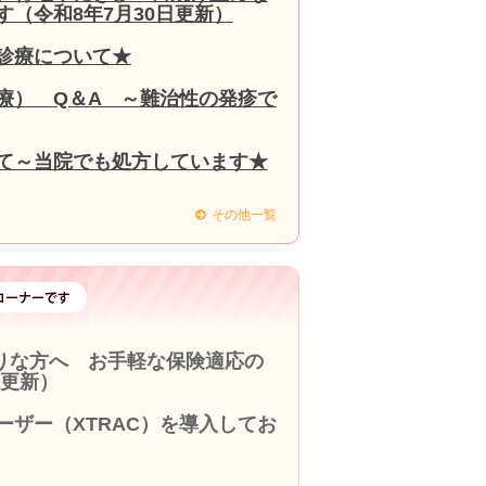
（令和8年7月30日更新）
診療について★
療） Q＆A ～難治性の発疹で
て～当院でも処方しています★
その他一覧
りな方へ お手軽な保険適応の
9更新）
ザー（XTRAC）を導入してお