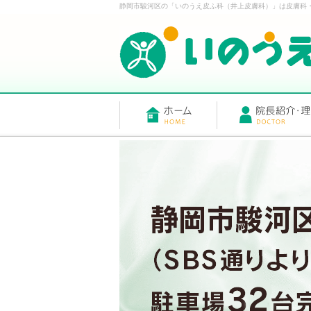
静岡市駿河区の「いのうえ皮ふ科（井上皮膚科）」は皮膚科