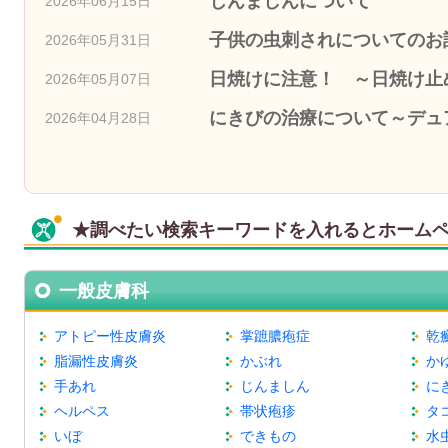
じんましんについて
2026年06月15日
子供の虫刺されについてのお
2026年05月31日
日焼けに注意！ ～日焼け止
2026年05月07日
にきびの治療について～デュ
2026年04月28日
★調べたい検索キーワードを入れるとホーム
一般皮膚科
アトピー性皮膚炎
掌蹠膿疱症
乾
脂漏性皮膚炎
かぶれ
か
手あれ
じんましん
に
ヘルペス
帯状疱疹
タ
いぼ
できもの
水