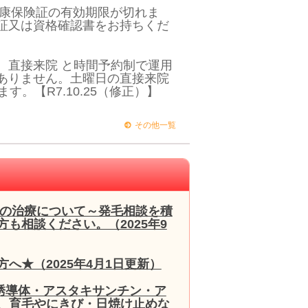
健康保険証の有効期限が切れま
証又は資格確認書をお持ちくだ
 直接来院 と時間予約制で運用
ありません。土曜日の直接来院
す。【R7.10.25（修正）】
その他一覧
毛の治療について～発毛相談を積
も相談ください。（2025年9
へ★（2025年4月1日更新）
誘導体・アスタキサンチン・ア
、育毛やにきび・日焼け止めな