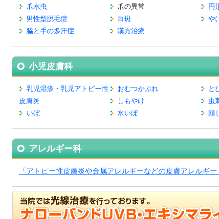
爪水虫
爪の異常
円
男性型脱毛症
白斑
や
脇と手の多汗症
漢方治療
小児皮膚科
乳児湿疹・乳児アトピー性
おむつかぶれ
と
皮膚炎
しもやけ
虫
いぼ
水いぼ
頭
アレルギー科
「アトピー性皮膚炎や金属アレルギーなどの皮膚アレルギー