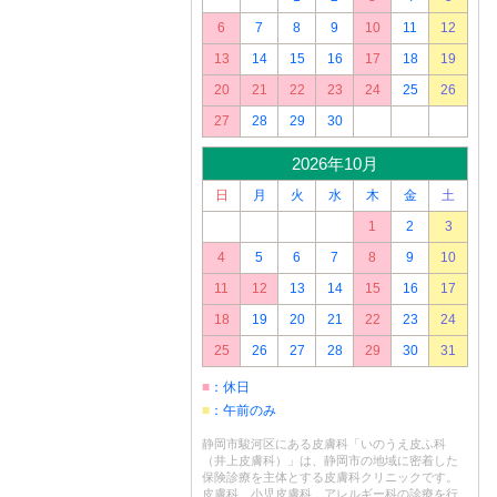
6
7
8
9
10
11
12
13
14
15
16
17
18
19
20
21
22
23
24
25
26
27
28
29
30
2026年10月
日
月
火
水
木
金
土
1
2
3
4
5
6
7
8
9
10
11
12
13
14
15
16
17
18
19
20
21
22
23
24
25
26
27
28
29
30
31
■
：休日
■
：午前のみ
静岡市駿河区にある皮膚科「いのうえ皮ふ科
（井上皮膚科）」は、静岡市の地域に密着した
保険診療を主体とする皮膚科クリニックです。
皮膚科、小児皮膚科、アレルギー科の診療を行