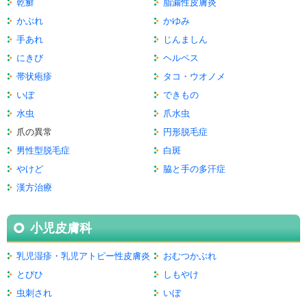
乾癬
脂漏性皮膚炎
かぶれ
かゆみ
手あれ
じんましん
にきび
ヘルペス
帯状疱疹
タコ・ウオノメ
いぼ
できもの
水虫
爪水虫
爪の異常
円形脱毛症
男性型脱毛症
白斑
やけど
脇と手の多汗症
漢方治療
小児皮膚科
乳児湿疹・乳児アトピー性皮膚炎
おむつかぶれ
とびひ
しもやけ
虫刺され
いぼ