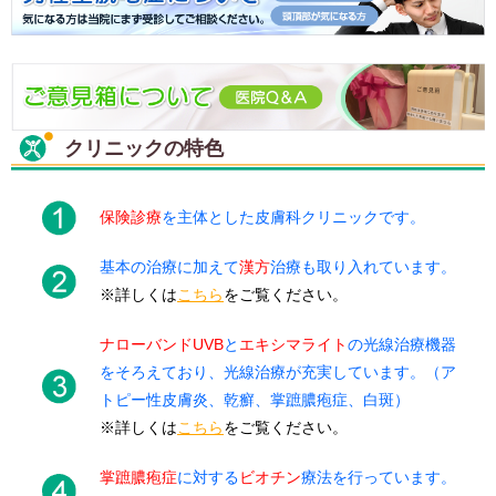
クリニックの特色
保険診療
を主体とした皮膚科クリニックです。
基本の治療に加えて
漢方
治療も取り入れています。
※詳しくは
こちら
をご覧ください。
ナローバンドUVB
と
エキシマライト
の光線治療機器
をそろえており、光線治療が充実しています。（ア
トピー性皮膚炎、乾癬、掌蹠膿疱症、白斑）
※詳しくは
こちら
をご覧ください。
掌蹠膿疱症
に対する
ビオチン
療法を行っています。