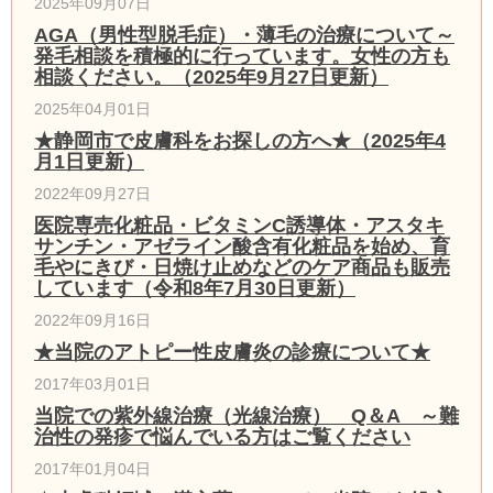
2025年09月07日
AGA（男性型脱毛症）・薄毛の治療について～
発毛相談を積極的に行っています。女性の方も
相談ください。（2025年9月27日更新）
2025年04月01日
★静岡市で皮膚科をお探しの方へ★（2025年4
月1日更新）
2022年09月27日
医院専売化粧品・ビタミンC誘導体・アスタキ
サンチン・アゼライン酸含有化粧品を始め、育
毛やにきび・日焼け止めなどのケア商品も販売
しています（令和8年7月30日更新）
2022年09月16日
★当院のアトピー性皮膚炎の診療について★
2017年03月01日
当院での紫外線治療（光線治療） Q＆A ～難
治性の発疹で悩んでいる方はご覧ください
2017年01月04日